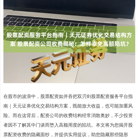
在股市的波浪中，股票配资如并吞把双刃剑股票配资服务平台指
南｜天元证券优化交易结构方案，既能放大收益，也可能加重风
险。而在这背后，配资公司的收费结构经常消散奥妙，不少投资
者因不了解其中门谈而堕入高额用度的陷坑。本文将为您揭开股
票配资收费的隐藏面纱，并提供实用提议，助您隐藏那些隐形