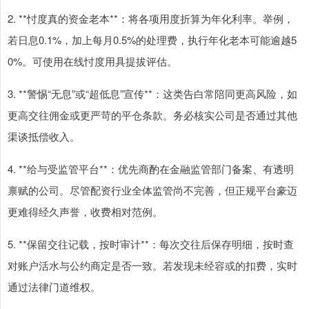
2. **忖度真的资金老本**：将各项用度折算为年化利率。举例，
若日息0.1%，加上每月0.5%的处理费，执行年化老本可能逾越5
0%。可使用在线忖度用具提拔评估。
3. **警惕“无息”或“超低息”宣传**：这类告白常陪同更高风险，如
更高交往佣金或更严苛的平仓条款。务必核实公司是否通过其他
渠谈抵偿收入。
4. **给与受监管平台**：优先商酌在金融监管部门备案、有透明
禀赋的公司。尽管配资行业全体监管尚不完善，但正规平台豪迈
更难得经久声誉，收费相对范例。
5. **保留交往记载，按时审计**：每次交往后保存明细，按时查
对账户活水与公约商定是否一致。若发现未经容或的扣费，实时
通过法律门道维权。