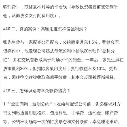
软件费），或修复不对等的平仓线（导致投资者提前被强制平
仓，从而屡次支付配资用度）。
### 二、真的案例：高额用度怎样侵蚀利润？
张先生曾与一家配资公司配合，公约商定月息1.5%，看似合理。
但操作中，他发现公司还从每笔盈利中抽取20%动作“盈利分
红”，并在交夙昔收取高于商场水平的佣金。一年后，张先生虽在
股市赢利30%，但扣除各项用度后，执行收益不及10%。更甚
者，因往往交往被收取高额手续费，其本金反而被逐渐稀释。
### 三、怎样识别与幸免收费陷坑？
1. **全面问询，透明公约**：在给与配资公司前，务必要求对方
书面列出通盘用度格式，包括利息、手续费、违约金、账户费
等。公约应明确每一项的忖度形态和支付条款，幸免理论承诺。