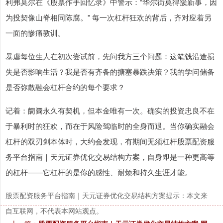
利弗莫尔在《股票作手回忆录》中警示：“华尔街莫得簇新事，因
为投契像山脊相同陈腐。” 每一次杠杆狂欢的背后，齐对应着另
一面的惨痛教训。
暴虐每位生人在初次尝试前，先问我方三个问题：这笔钱沿途损
失是否影响生活？我是否有齐备的搪塞暴跌决策？我的学问储备
是否弥散融会杠杆合约的每个要求？
记着：阛阓永久有契机，但本金唯有一次。确实的投资忠良不在
于暴利时的狂欢，而在于风险驾临时的全身而退。当你确实融会
杠杆的双刃剑本体时，大约会发现，有期间无须杠杆股票配资服
务平台指南｜天元证券优化交易结构方案，自身即是一种更高等
的杠杆——它杠杆的是你的感性、耐烦和持久生涯才能。
股票配资服务平台指南｜天元证券优化交易结构方案提示：本文来
自互联网，不代表本网站观点。