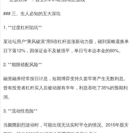
### 三、生人必知的五大深坑
1. **过度杠杆陷坑**
某论坛用户“乘风破浪”用5倍杠杆追涨新动力股，碰到策略退换单
日下落12%，因保证金不及被强平，单日亏本达本金的60%。
2. **期限错配风险**
融资融券经常按日计息，短期博弈变持久套牢将产生无数利息。
曾有投资者杠杆买入后被动握有半年，利息吞吃了35%的预期利
润。
3. **流动性危险**
当阛阓剧烈波动时，可能出现无法实时平仓的情况。2015年股灾