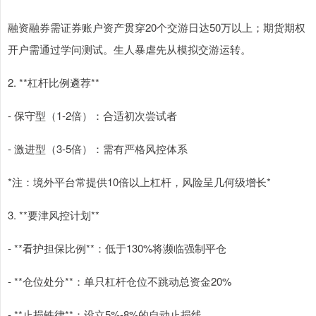
融资融券需证券账户资产贯穿20个交游日达50万以上；期货期权
开户需通过学问测试。生人暴虐先从模拟交游运转。
2. **杠杆比例遴荐**
- 保守型（1-2倍）：合适初次尝试者
- 激进型（3-5倍）：需有严格风控体系
*注：境外平台常提供10倍以上杠杆，风险呈几何级增长*
3. **要津风控计划**
- **看护担保比例**：低于130%将濒临强制平仓
- **仓位处分**：单只杠杆仓位不跳动总资金20%
- **止损铁律**：设立5%-8%的自动止损线