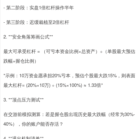
- 第二阶段：实盘1倍杠杆操作半年
- 第三阶段：迟缓栽植至2倍杠杆
2. **安全角落筹画公式**
最大可承受杠杆 = （可亏本资金比例×总资产）÷（单股最大预估
跌幅×握仓比例）
*示例：10万资金愿承担20%亏本，预估个股最大跌15%，则表面
最大杠杆= (20%×10万) ÷ (15%×100%) ≈ 1.33倍*
3. **顶点压力测试**
在交游前模拟测算：若是握仓股出现历史最大跌幅（经常为30%-
40%），你的账户能否存活？
4. **退出机制清单**