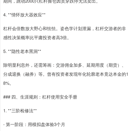
期间，跳动2000只杠杆握仓因贯穿跌停无法卖出。
4. **情怀放大器效应**
杠杆会倍数放大野心和怯怯。姿色学计划泄漏，杠杆交游者的非
感性决策概率比平庸投资者高3倍。
5. **隐性老本黑洞**
除明显利息外，还需筹画：交游佣金加多、延期用度（期货）、
分成退换（融券）等。曾有投资者发现年化轮廓老本竟达本金的1
8%。
### 四、生涯规则：杠杆使用安全手册
1. **三阶检修法**
- 第一阶段：用模拟盘体验3个月