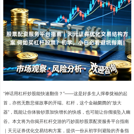
“神话用杠杆炒股能快速翻倍？”——这是好多生人撺拳拢袖的起
首，亦然无数悲催故事的开端。杠杆，这个金融阛阓的“放大
器”，既能让你体验钞票加快增长的快感，也可能让你俄顷坠入幽
谷。本文将为你揭开杠杆交游的巧妙面纱股票配资服务平台指南
｜天元证券优化交易结构方案，提供一份从初学到避险的齐备指