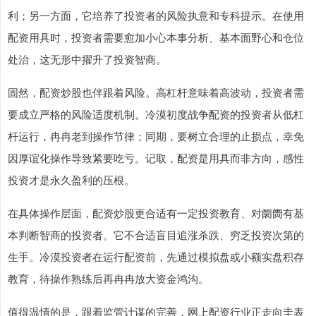
利；另一方面，它培养了投资者的风险执意和专科提示。在使用
配资用具时，投资者需要愈加小心本事分析、基本面野心和仓位
处治，这无形中擢升了投资智商。
固然，配资炒股也伴跟着风险。高杠杆意味着高波动，投资者需
要成立严格的风险适度机制。冷漠初度战争配资的投资者从低杠
杆运行，冉冉老到操作节律；同期，要树立合理的止损点，幸免
因厚谊化操作导致紧要吃亏。记取，配资是用具而非方向，感性
投资才是永久盈利的压根。
在具体操作层面，配资炒股更合适有一定投资教育、对阛阓有基
本判断智商的投资者。它不合适盲目追涨杀跌、穷乏投资次第的
生手。冷漠投资者在运行配资前，先通过模拟盘或小额实盘积存
教育，待操作熟练后再冉冉放大资金鸿沟。
值得温情的是，跟着监管计谋的完善，网上配资行业正走向圭表