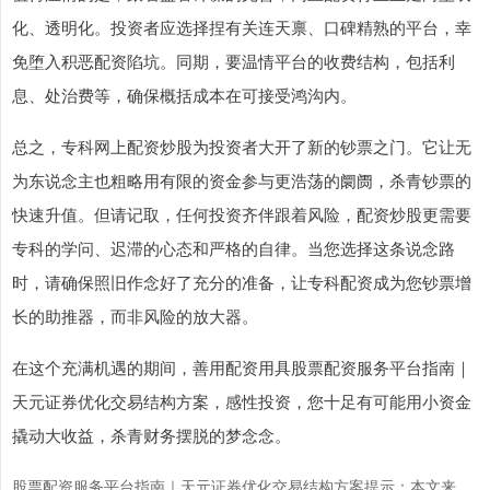
化、透明化。投资者应选择捏有关连天禀、口碑精熟的平台，幸
免堕入积恶配资陷坑。同期，要温情平台的收费结构，包括利
息、处治费等，确保概括成本在可接受鸿沟内。
总之，专科网上配资炒股为投资者大开了新的钞票之门。它让无
为东说念主也粗略用有限的资金参与更浩荡的阛阓，杀青钞票的
快速升值。但请记取，任何投资齐伴跟着风险，配资炒股更需要
专科的学问、迟滞的心态和严格的自律。当您选择这条说念路
时，请确保照旧作念好了充分的准备，让专科配资成为您钞票增
长的助推器，而非风险的放大器。
在这个充满机遇的期间，善用配资用具股票配资服务平台指南｜
天元证券优化交易结构方案，感性投资，您十足有可能用小资金
撬动大收益，杀青财务摆脱的梦念念。
股票配资服务平台指南｜天元证券优化交易结构方案提示：本文来