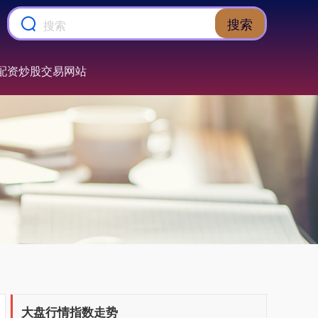
搜索
配资炒股交易网站
上证综指
3899.21
-1.14
-0.03%
大盘行情指数走势