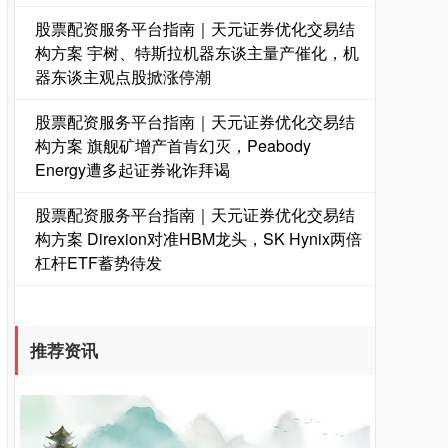
股票配资服务平台指南｜天元证券优化交易结
构方案 宇树、特斯拉机器东谈主量产催化，机
器东谈主观点股掀涨停潮
股票配资服务平台指南｜天元证券优化交易结
构方案 旗舰矿增产首肯幻灭，Peabody
Energy遭多起证券讹诈拜谒
国债指数
股票配资服务平台指南｜天元证券优化交易结
229.60
+0.01
0.00%
构方案 Direxion对准HBM龙头，SK Hynix两倍
杠杆ETF蓄势待发
推荐资讯
期指IC0
7738.20
+24.80
+0.32%