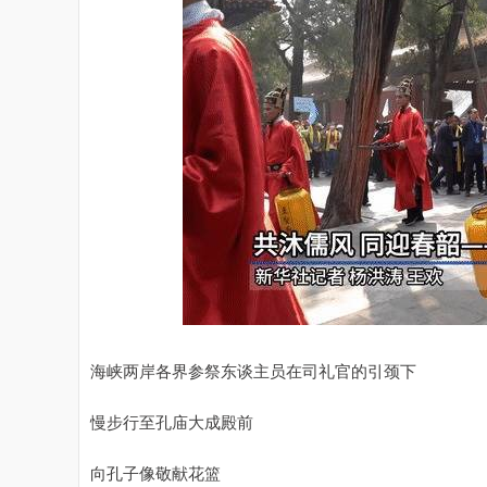
海峡两岸各界参祭东谈主员在司礼官的引颈下
慢步行至孔庙大成殿前
向孔子像敬献花篮