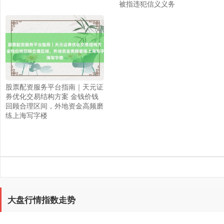
被指违犯信义义务
上证综指
3900.35
+21.92
+0.57%
股票配资服务平台指南｜天元证
券优化交易结构方案 金钱价钱
回顾合理区间，外地资金高频磨
练上海写字楼
深证成指
14110.12
-34.08
-0.24%
大盘行情指数走势