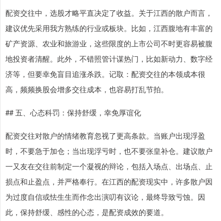
配资交往中，选股才略平直决定了收益。关于江西的散户而言，
建议优先采用我方熟练的行业或板块。比如，江西腹地有丰富的
矿产资源、农业和旅游业，这些限度的上市公司不时更容易被腹
地投资者清醒。此外，不错照管计谋热门，比如新动力、数字经
济等，但要幸免盲目追涨杀跌。记取：配资交往的本领成本很
高，频频换股会增多交往成本，也容易打乱节拍。
## 五、心态科罚：保持舒缓，幸免厚谊化
配资交往对散户的情绪教育忽视了更高条款。当账户出现浮盈
时，不要急于加仓；当出现浮亏时，也不要张皇补仓。建议散户
一又友在交往前制定一个凝视的辩论，包括入场点、出场点、止
损点和止盈点，并严格奉行。在江西的配资现实中，许多散户因
为过度自信或怯生生而作念出演叨有议论，最终导致亏蚀。因
此，保持舒缓、感性的心态，是配资成效的要道。