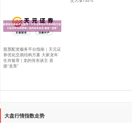
股票配资服务平台指南｜天元证
券优化交易结构方案 大家龙年
上证综指
3900.35
+21.92
+0.57%
生肖银章 | 龙的传东谈主 喜
接“龙章”
大盘行情指数走势
深证成指
14110.12
-34.08
-0.24%