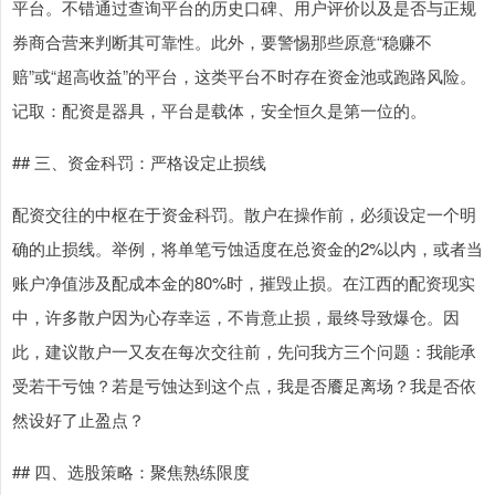
平台。不错通过查询平台的历史口碑、用户评价以及是否与正规
券商合营来判断其可靠性。此外，要警惕那些原意“稳赚不
赔”或“超高收益”的平台，这类平台不时存在资金池或跑路风险。
记取：配资是器具，平台是载体，安全恒久是第一位的。
## 三、资金科罚：严格设定止损线
配资交往的中枢在于资金科罚。散户在操作前，必须设定一个明
确的止损线。举例，将单笔亏蚀适度在总资金的2%以内，或者当
账户净值涉及配成本金的80%时，摧毁止损。在江西的配资现实
中，许多散户因为心存幸运，不肯意止损，最终导致爆仓。因
此，建议散户一又友在每次交往前，先问我方三个问题：我能承
受若干亏蚀？若是亏蚀达到这个点，我是否餍足离场？我是否依
然设好了止盈点？
## 四、选股策略：聚焦熟练限度