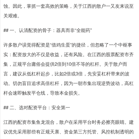
蚀。因此，掌抓一套高效的策略，关于江西的散户一又友来说至
关艰难。
## 一、认清配资的骨子：器具而非“全能药”
许多散户误觉得配资是“借鸡生蛋”的捷径，但忽略了一个中枢事
实：配资放大的不仅是收益，还有风险。在江西的股票配资市齐
集，正规平台庸俗会提供2倍到10倍不等的杠杆。关于散户而
言，建议从低杠杆起步，比如2倍或3倍，先安妥杠杆带来的波
动。切勿盲目追求高倍杠杆，因为一朝市集出现逆势波动，高杠
杆会速即触发平仓线，导致本金损失。
## 二、选对配资平台：安全第一
江西的配资市集鱼龙混合，散户在采用平台时务必擦亮眼睛。建
议优先采用那些有正规天禀、资金第三方托管、风控机制透明的