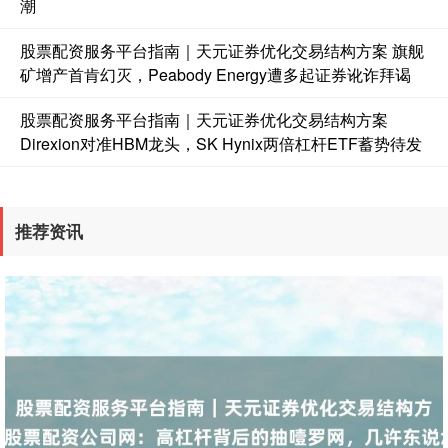
潮
股票配资服务平台指南｜天元证券优化交易结构方案 旗舰
矿增产首肯幻灭，Peabody Energy遭多起证券讹诈拜谒
股票配资服务平台指南｜天元证券优化交易结构方案
Direxion对准HBM龙头，SK Hynix两倍杠杆ETF蓄势待发
国债指数
229.59
-0.00
0.00%
推荐资讯
期指IC0
7730.00
-1.00
-0.01%