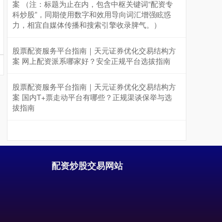
案 （注：标题为止在内，包含中枢关键词“配资专
科炒股”，同期使用数字和效用导向词汇增强眩惑
力，相宜自媒体传播和搜索引擎收录脾气。）
股票配资服务平台指南｜天元证券优化交易结构方
案 网上配资派系哪家好？安全正规平台选拔指南
股票配资服务平台指南｜天元证券优化交易结构方
案 国内T+票走动平台有哪些？正规渠谈保举与选
拔指南
配资炒股交易网站