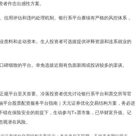
资者作念出感性方案。
托管、信用评估和违约处理机制。银行系平台赓续有严格的风控体系，
。
户就业质料和走动资本。生人投资者可选拔提供评释资源和连系就业的
选拔口碑细致的平台。幸免选拔近期有负面新闻或投诉较多的渠谈。
拔正规平台至关首要。冷落投资者优先讨论银行系平台和票交所等官
融平台股票配资服务平台指南｜天元证券优化交易结构方案，务必进
不错在保险安全的前提下，生动参与T+票市集，已毕财富升值。记
忽视潜在风险。
天元证券优化交易结构方案提示：本文来自互联网，不代表本网站观点。