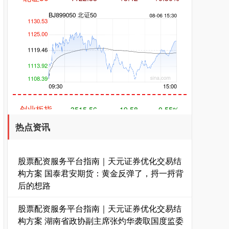
创业板指
3515.56
-19.58
-0.55%
热点资讯
股票配资服务平台指南｜天元证券优化交易结
构方案 国泰君安期货：黄金反弹了，捋一捋背
后的想路
基金指数
7229.80
-1.63
-0.02%
股票配资服务平台指南｜天元证券优化交易结
构方案 湖南省政协副主席张灼华袭取国度监委