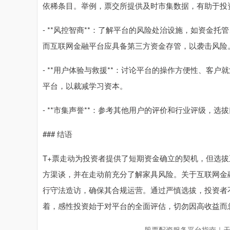
依稀条目。举例，票交所提供及时市集数据，有助于投
- **风控智商**：了解平台的风险处治设施，如资金
而互联网金融平台应具备第三方资金存管，以袭击风险
- **用户体验与救援**：讨论平台的操作方便性、客
平台，以裁减学习资本。
- **市集声誉**：参考其他用户的评价和行业评级，
### 结语
T+票走动为投资者提供了短期资金确立的契机，但选
方渠谈，并在走动前充分了解家具风险。关于互联网金
行守法造访，确保其合规运营。通过严慎选拔，投资者
着，感性投资始于对平台的全面评估，切勿因高收益而
股票配资服务平台指南｜