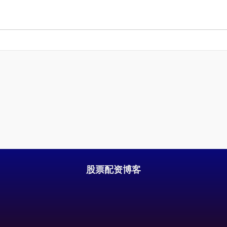
股票配资博客