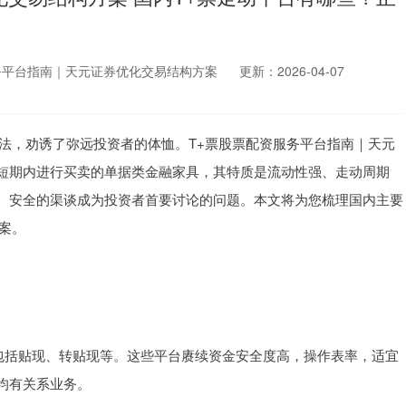
务平台指南｜天元证券优化交易结构方案
更新：2026-04-07
法，劝诱了弥远投资者的体恤。T+票股票配资服务平台指南｜天元
短期内进行买卖的单据类金融家具，其特质是流动性强、走动周期
、安全的渠谈成为投资者首要讨论的问题。本文将为您梳理国内主要
案。
业，包括贴现、转贴现等。这些平台赓续资金安全度高，操作表率，适宜
均有关系业务。