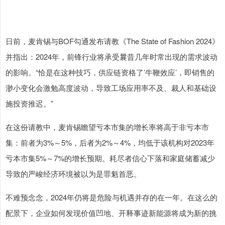
日前，麦肯锡与BOF勾通发布请教《The State of Fashion 2024》
并指出：2024年，前锋行业将承受曩昔几年时常出现的需求波动
的影响。“恰是在这种技巧，供应链资格了’牛鞭效应’，即销售的
渺小变化会激勉高度波动，导致工场应用率不及、裁人和基础设
施投资推迟。”
在这份请教中，麦肯锡瞻望亏本市集的增长率将高于非亏本市
集：前者为3%～5%，后者为2%～4%，均低于该机构对2023年
亏本市集5%～7%的增长预期。耗尽者信心下落和家庭储蓄减少
导致的严峻经济环境被以为是罪魁首恶。
不难预念念，2024年仍将是危险与机遇并存的在一年。在这么的
配景下，企业如何发现价值凹地、开释事迹新能源将成为新的挑