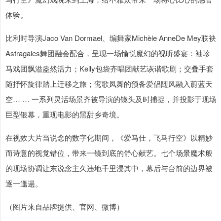
体验。
比利时导演Jaco Van Dormael、编舞家Michèle AnneDe Mey联袂
Astragales舞团融会配合，呈现一场愉悦魔幻的视听盛宴：袖珍
马戏团飘溢盎然活力；Kelly包袋齐唱团献艺诙谐歌剧；交叠手套
随抒怀旋律踏上迁移之旅；鸾歌凤舞的预备爱侣随风融入蔚蓝天
空… … 一系列灵活场景齐被导演的镜头及时捕捉，并投影于现场
巨型银幕，重现电影的黑甜乡奇境。
在视效大片当说念的数字化期间，《爱马仕，飞马行空》以精妙
而诗意的视觉错位，带来一镜到底的舒心献艺。七个场景魔术般
的现场协调让东说念主久违地千里浸其中，幕后与台前的边界被
逐一邋遢。
（图片来自品牌提供、官网、微博）