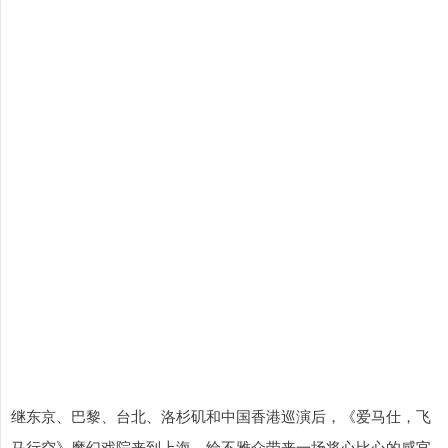
继东京、巴黎、台北、洛杉矶和中国香港巡演后，《爱马仕，飞
马行空》魔幻戏院来到上海，给不雅众带来一场将心比心的感官