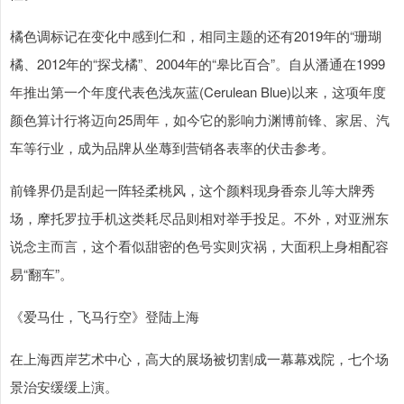
橘色调标记在变化中感到仁和，相同主题的还有2019年的“珊瑚
橘、2012年的“探戈橘”、2004年的“皋比百合”。自从潘通在1999
年推出第一个年度代表色浅灰蓝(Cerulean Blue)以来，这项年度
颜色算计行将迈向25周年，如今它的影响力渊博前锋、家居、汽
车等行业，成为品牌从坐蓐到营销各表率的伏击参考。
前锋界仍是刮起一阵轻柔桃风，这个颜料现身香奈儿等大牌秀
场，摩托罗拉手机这类耗尽品则相对举手投足。不外，对亚洲东
说念主而言，这个看似甜密的色号实则灾祸，大面积上身相配容
易“翻车”。
《爱马仕，飞马行空》登陆上海
在上海西岸艺术中心，高大的展场被切割成一幕幕戏院，七个场
景治安缓缓上演。