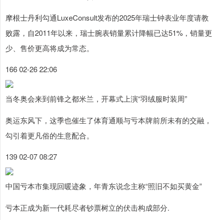
摩根士丹利勾通LuxeConsult发布的2025年瑞士钟表业年度请教
败露，自2011年以来，瑞士腕表销量累计降幅已达51%，销量更
少、售价更高将成为常态。
166 02-26 22:06
当冬奥会来到前锋之都米兰，开幕式上演“羽绒服时装周”
奥运东风下，这季也催生了体育通顺与亏本牌前所未有的交融，
勾引着更凡俗的生意配合。
139 02-07 08:27
中国亏本市集现回暖迹象，年青东说念主称“照旧不如买黄金”
亏本正成为新一代耗尽者钞票树立的伏击构成部分.