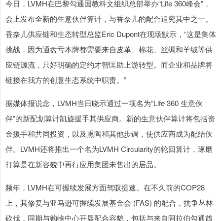
今日，LVMH在巴黎勾通国教科文组织总部举办“Life 360峰会”，
会上发布全新的生意伙伴算计，与香奈儿的配合追究其中之一。
香奈儿供应链和生态转型总监Eric Dupont在现场默示，“这是集体
挑战，因为通盘亏本牌都需要来自皮革、棉花、丝绸和羊绒等供
应链源流，只好明确的定约才智匡助上游转型。而企业和品牌将
链接在我方的创意生态系统中职责。”
据媒体报说念，LVMH当日晓示通过一项名为“Life 360 生意伙
伴”的新配划算计凯旋援手其供应商。新的生意伙伴算计将包括资
金援手和共同投资，以及熏陶和其他步调，使供应商成为配结伙
伴。LVMH还将推出一个名为LVMH Circularity的轮回算计，琢磨
打算是在新容貌中再行应用集团未售出的居品。
频年，LVMH在可握续发展方面驾驭提速。在不久前的COP28
上，其修复与亚马逊可握续发展基金会 (FAS) 的配合，抗争丛林
砍伐，同期与购物中心开展配合容貌，包括与来自阿拉伯勾通酋