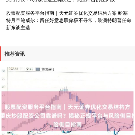
股票配资服务平台指南｜天元证券优化交易结构方案 哈塞
国债指数
229.69
+0.10
+0.04%
特月旦鲍威尔：留任好意思联储极不寻常，装潢特朗普任命
新东谈主选
推荐资讯
期指IC0
7877.80
+164.40
+2.13%