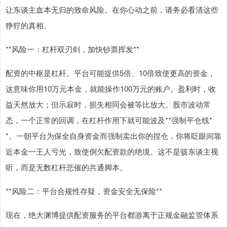
让东谈主血本无归的致命风险。在你心动之前，请务必看清这些
狰狞的真相。
**风险一：杠杆双刃剑，加快钞票挥发**
配资的中枢是杠杆。平台可能提供5倍、10倍致使更高的资金，
这意味你用10万元本金，就能操作100万元的账户。盈利时，收
益天然放大；但示寂时，损失相同会被等比放大。股市波动常
态，一个正常的回调，在杠杆作用下就可能波及**强制平仓线*
*。一朝平台为保全自身资金而强制卖出你的捏仓，你将眨眼间靠
近本金一王人亏光，致使倒欠配资款的绝境。这不是骇东谈主视
听，而是无数杠杆悲催的共通脚本。
**风险二：平台合规性存疑，资金安全无保险**
现在，绝大渊博提供配资服务的平台都游离于正规金融监管体系