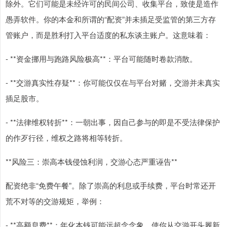
除外。它们可能是未经许可的民间公司、收集平台，致使是造作
愚弄软件。你的本金和所谓的“配资”并未插足受监管的第三方存
管账户，而是胜利打入平台适度的私东谈主账户。这意味着：
- **资金挪用与跑路风险极高**：平台可能随时卷款消散。
- **交游真实性存疑**：你可能仅仅在与平台对赌，交游并未真实
插足股市。
- **法律维权转折**：一朝出事，因自己参与的即是不受法律保护
的作歹行径，维权之路将相等转折。
**风险三：崇高本钱侵蚀利润，交游心态严重诬告**
配资绝非“免费午餐”。除了崇高的利息或手续费，平台时常还开
荒不对等的交游规矩，举例：
- **高额息费**：年化本钱可能远超念念象，使你从交游开头履新