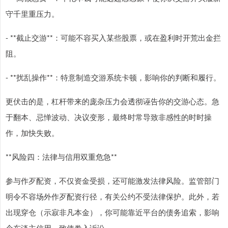
守千里重压力。
- **截止交游**：可能不容买入某些股票，或在盈利时开荒出金拦
阻。
- **扰乱操作**：特意制造交游系统卡顿，影响你的判断和履行。
更伏击的是，杠杆带来的庞杂压力会透彻诬告你的交游心态。急
于翻本、忌惮波动、决议变形，最终时常导致非感性的时时操
作，加快失败。
**风险四：法律与信用双重危急**
参与作歹配资，不仅资金受损，还可能激发法律风险。监管部门
明令不容场外作歹配资行径，有关公约不受法律保护。此外，若
出现穿仓（示寂非凡本金），你可能靠近平台的债务追索，影响
个东谈主信用，致使卷入诉讼。