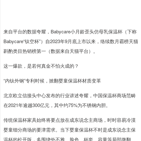
来自平台的数据夸耀，Babycare小月龄歪头仿母乳保温杯（下称
Babycare“钛空杯”）自2023年9月底上市以来，络续数月霸榜天猫
斟酌类目热销榜第一（数据来自天猫平台）。
这一爆款，是若何真金不怕火成的？
“内钛外钢”专利时候，掀翻婴童保温杯材质变革
北京欧立信接头中心发布的行业讲述夸耀，中国保温杯商场范畴
在2021年逾越300亿元，其中约75%为不锈钢内胆。
传统保温杯家具始终将要点放在成东说念主商场，时时容易冷漠
婴童细分商场的要津需求。当下婴童保温杯不时是成东说念主保
温杯的松开版，多围绕外不雅、脸色、杯套、容量等局部微翻