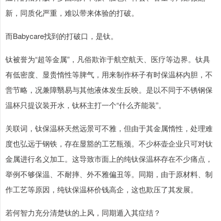
新，同质化严重，难以带来体验的打破。
而Babycare找到的打破口，是钛。
钛被誉为“超等金属”，凡俗欺诈于航空航天、医疗等边界。钛具
有低密度、显贵惰性等脾气，用来制作杯子有时保温杯内胆，不
啻节略，况兼障翳易与其他液体发生反映。是以不同于不锈钢保
温杯只提议装开水，钛杯主打一个“什么齐能装”。
关联词，钛保温杯天然远景可不雅，但由于其金属惰性，处理难
度也弘远于钢铁，存在显豁的工艺瓶颈。不少杯壶企业只可对钛
金属进行名义加工。这导致市面上的纯钛保温杯存在不少痛点，
举例不够保温、不耐摔、外不雅偏丑等。同期，由于原材料、制
作工艺等原因，纯钛保温杯价钱高企，这也欺压了其发展。
若何智力充分清楚钛的上风，同期遁入其症结？