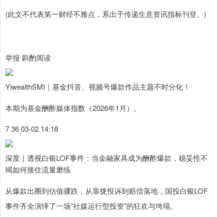
(此文不代表第一财经不雅点，系出于传递生意资讯指标刊登。)
举报 斟酌阅读
YiwealthSMI｜基金抖音、视频号爆款作品主题不时分化！
本期为基金酬酢媒体指数（2026年1月）。
7 36 03-02 14:18
深度｜透视白银LOF事件：当金融家具成为酬酢爆款，稳妥性不
竭如何接住流量磨练
从爆款出圈到估值骤跌，从靠拢投诉到赔偿落地，国投白银LOF
事件齐全演绎了一场“社媒运行型投资”的狂欢与垮塌。