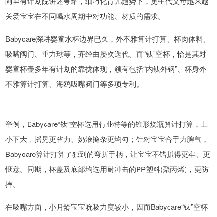
阿里有计划院讲述夸耀，细巧化育儿趋势下，更生代父母越来越
关爱宝宝在不同喝水周期中对功能、材质的需求。
Babycare深耕婴童水杯边界已久，外不雅算计打算、杯肉体料、
吸嘴阀门、重力球等，齐经由屡次迭代。而“钛”空杯，恰是其对
婴童杯壶多年有计划的靠拢体现，领有包括“内钛外钢”、杯身外
不雅算计打算、海鸥吸嘴阀门等多项专利。
举例，Babycare“钛”空杯选用行业特等的锥形烧瓶算计打算，上
小下大，摇晃更省力、奶液搀杂更均匀；针对宝宝合手力脾气，
Babycare算计打算了独到的弯折手柄，让宝宝不错抓得更牢、更
惬意。同期，杯盖及底部均选用耐冲击的PP塑料(聚丙烯)，更防
摔。
在吸嘴方面，小月龄宝宝吮吸力度较小，因而Babycare“钛”空杯