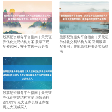
股票配资服务平台指南｜天元证
股票配资服务平台指南｜天元证
上证综指
3937.14
+36.79
+0.94%
券优化交易结构方案 股票正规
券优化交易结构方案 郑州股票
配资官网，安全首选平台必看
配资网：腹地高杠杆资金劳动指
南
深证成指
14298.89
+188.77
+1.34%
股票配资服务平台指南｜天元证
券优化交易结构方案 华致酒行
跌3.83% 光大证券长城证券在
历史大顶喊买入