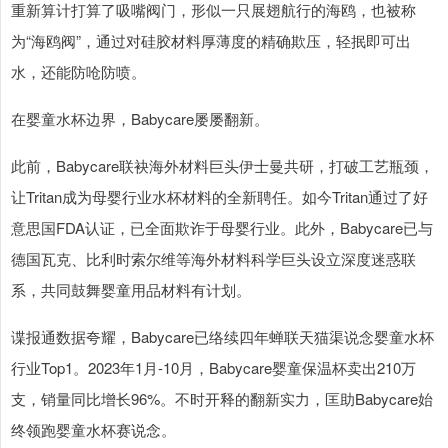
重新算计打算了吸嘴阀门，形似一只展翅航行的海鸥，也被称
为“海鸥阀”，通过对硅胶材料厚薄度的精确欺压，轻抿即可出
水，还能防呛防喷。
在婴童水杯边界，Babycare屡屡翻新。
此前，Babycare联袂海外材料巨头伊士曼共研，打破工艺瓶颈，
让Tritan成为母婴行业水杯材料的全新聘任。如今Tritan通过了好
意思国FDA认证，已全面欺诈于母婴行业。此外，Babycare已与
德国瓦克、比利时索尔维等海外材料科学巨头设立深度迷惑联
系，共同鼓舞婴童用品材料有计划。
谍报通数据夸耀，Babycare已络续四年蝉联天猫渠说念婴童水杯
行业Top1。2023年1月-10月，Babycare婴童保温杯卖出210万
支，销量同比增长96%。不时开释的翻新实力，匡助Babycare始
终领跑婴童水杯赛说念。