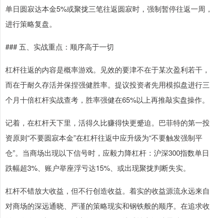
单日圆寂达本金5%或聚拢三笔往返圆寂时，强制暂停往返一周，
进行策略复盘。
### 五、实战重点：顺序高于一切
杠杆往返的内容是概率游戏。见效的要津不在于某次盈利若干，
而在于耐久存活并保捏强健胜率。提议投资者先用模拟盘进行三
个月十倍杠杆实战查考，胜率强健在65%以上再推敲实盘操作。
记着，在杠杆天下里，活得久比赚得快更蹙迫。巴菲特的第一投
资原则“不要圆寂本金”在杠杆往返中应升级为“不要触发强制平
仓”。当商场出现以下信号时，应毅力降杠杆：沪深300指数单日
跌幅超3%、账户举座浮亏达15%、或出现聚拢判断失实。
杠杆不错放大收益，但不行创造收益。着实的收益源流永远来自
对商场的深远通晓、严谨的策略现实和钢铁般的顺序。在追求收