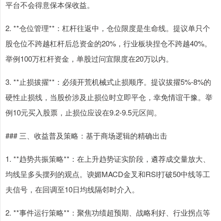
平台不会得意保本保收益。
2. **仓位管理**：杠杆往返中，仓位限度是生命线。提议单只个
股仓位不跨越杠杆后总资金的20%，行业板块捏仓不跨越40%。
举例100万杠杆资金，单股过问宜限度在20万以内。
3. **止损拔擢**：必须开荒机械式止损顺序。提议拔擢5%-8%的
硬性止损线，当股价涉及止损位时立即平仓，幸免情谊干豫。举
例10元买入股票，止损位应设在9.2-9.5元区间。
### 三、收益普及策略：基于商场逻辑的精确出击
1. **趋势共振策略**：在上升趋势证实阶段，遴荐成交量放大、
均线呈多头摆列的观点。谀媚MACD金叉和RSI打破50中线等工
夫信号，在回调至10日均线隔邻时介入。
2. **事件运行策略**：聚焦功绩超预期、战略利好、行业拐点等