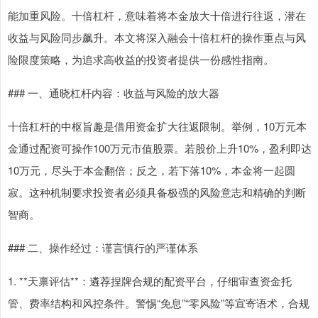
能加重风险。十倍杠杆，意味着将本金放大十倍进行往返，潜在
收益与风险同步飙升。本文将深入融会十倍杠杆的操作重点与风
险限度策略，为追求高收益的投资者提供一份感性指南。
### 一、通晓杠杆内容：收益与风险的放大器
十倍杠杆的中枢旨趣是借用资金扩大往返限制。举例，10万元本
金通过配资可操作100万元市值股票。若股价上升10%，盈利即达
10万元，尽头于本金翻倍；反之，若下落10%，本金将一起圆
寂。这种机制要求投资者必须具备极强的风险意志和精确的判断
智商。
### 二、操作经过：谨言慎行的严谨体系
1. **天禀评估**：遴荐捏牌合规的配资平台，仔细审查资金托
管、费率结构和风控条件。警惕“免息”“零风险”等宣寄语术，合规