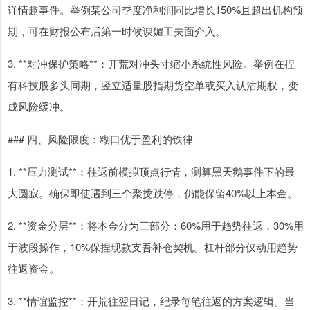
详情趣事件。举例某公司季度净利润同比增长150%且超出机构预
期，可在财报公布后第一时候谀媚工夫面介入。
3. **对冲保护策略**：开荒对冲头寸缩小系统性风险。举例在捏
有科技股多头同期，竖立适量股指期货空单或买入认沽期权，变
成风险缓冲。
### 四、风险限度：糊口优于盈利的铁律
1. **压力测试**：往返前模拟顶点行情，测算黑天鹅事件下的最
大圆寂。确保即使遇到三个聚拢跌停，仍能保留40%以上本金。
2. **资金分层**：将本金分为三部分：60%用于趋势往返，30%用
于波段操作，10%保捏现款支吾补仓契机。杠杆部分仅动用趋势
往返资金。
3. **情谊监控**：开荒往翌日记，纪录每笔往返的方案逻辑。当