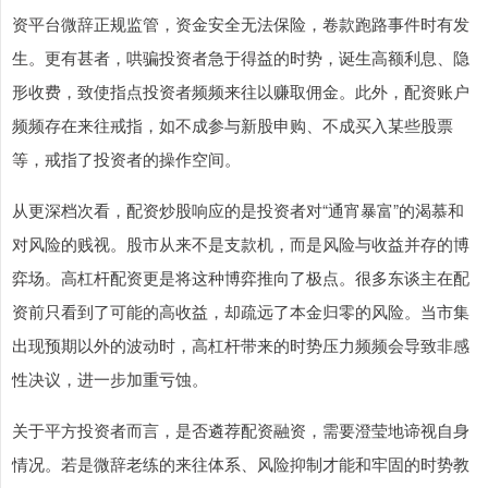
资平台微辞正规监管，资金安全无法保险，卷款跑路事件时有发
生。更有甚者，哄骗投资者急于得益的时势，诞生高额利息、隐
形收费，致使指点投资者频频来往以赚取佣金。此外，配资账户
频频存在来往戒指，如不成参与新股申购、不成买入某些股票
等，戒指了投资者的操作空间。
从更深档次看，配资炒股响应的是投资者对“通宵暴富”的渴慕和
对风险的贱视。股市从来不是支款机，而是风险与收益并存的博
弈场。高杠杆配资更是将这种博弈推向了极点。很多东谈主在配
资前只看到了可能的高收益，却疏远了本金归零的风险。当市集
出现预期以外的波动时，高杠杆带来的时势压力频频会导致非感
性决议，进一步加重亏蚀。
关于平方投资者而言，是否遴荐配资融资，需要澄莹地谛视自身
情况。若是微辞老练的来往体系、风险抑制才能和牢固的时势教