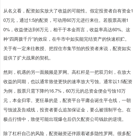
从名义看，配资如实放大了收益的可能性。假定投资者自有资金1
0万元，通过1:5的配资，可动用60万元进行来往。若股票高潮1
0%，收益便达到6万元，相干于本金而言，收益率高达60%。这
种“四两拨千斤”的效应，在牛市中如实能完结资产的快速积贮。
关于有一定来往教授、把捏住市集节拍的投资者来说，配资如实
提供了扩大战果的契机。
然则，机遇的另一面频频是罗网。高杠杆是一把双刃剑，在放大
收益的同期，也以通常致使更快的速率放大亏蚀。通常以1:5配资
为例，股票只需下降约16.7%，60万元的总资金便会亏蚀10万
元，本金归零。更狂暴的是，配资平台平庸会诞生平仓线，一朝
亏蚀波及告戒线，投资者要么追加保证金，要么被强制平仓。在
极点行情中，致使可能出现爆仓后仍欠配资公司钱款的逆境。
除了杠杆自己的风险，配资融资还伴跟着诸多隐性罗网。很多配