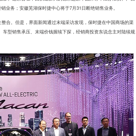
经销业务；安徽芜湖保时捷中心将于7月31日断绝销售业务。
整合。但是，界面新闻通过末端采访发现，保时捷在中国商场的渠
、车型销售承压、末端价钱握续下探，经销商投资东说念主对陆续规