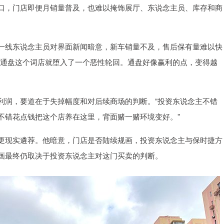
口，门店即便月销量普及，也难以掩饰展厅、东说念主员、库存和商
线东说念主员对界面新闻暗意，新车销量不及，售后保有量难以快
“通盘这个词店就堕入了一个恶性轮回。通盘好像赢利的点，变得越
润，要道在于失掉幅度和对后续商场的判断。“投资东说念主不错
不错花点钱把这个店养在这里，背面赌一赌环境变好。”
现实遴荐。他暗意，门店是否陆续规画，投资东说念主与保时捷方
画最终仍取决于投资东说念主对这门买卖的判断。