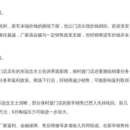
说。
则，新车末端价钱的握续下探，也让门店出现价钱倒挂。前述淮安
握住裁减，厂家虽会赐与一定销售政策支握，但经销商进车价钱并未
说。
店店长的东说念主士告诉界面新闻，保时捷门店还要濒临销量任务
任务和返利政策。商场下行后，经销商减少销售，可能影响返利取得
说念主士清晰，部分保时捷门店的新车销售已堕入失掉轮回。前几
万元，6月晦端压力可能进一步加大。
家返利、金融保障、售后维修等多项收入共同组成。在新车销售转