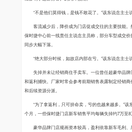
“不是他们莫得钱，是钱不敢花了。”该东说念主士
客流减少后，降价成为门店促成交往的主要技能。然
保时捷中心前一线责任主说念主员称，部分车型成交价
同步大幅下落。
“绝大部分时候，如故店内部在亏。”该东说念主士
失掉并未让经销商住手卖车。一位曾任超豪华品牌门
和返利捕快。厂家时常会参考前期销售表露制定经销商
和后续资源分派。
“为了拿返利，只可拚命卖，亏的也越来越多。”该东
个月，一些保时捷门店新车销售平均每辆失掉约7万至8
豪华品牌门店规画资本较高，盈利依靠新车毛利、厂