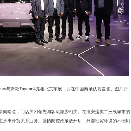
an与新款Taycan4亮相北京车展，并在中国商场认真发售。图片开
闻暗意，门店关闭领先与客流减少相关。在淮安这类二三线城市的
主从事外贸关系业务。疫情防控政策放开后，外部经贸环境的不细则