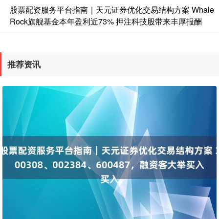
股票配资服务平台指南｜天元证券优化交易结构方案 Whale
国债指数
Rock旗舰基金本年盈利近73% 押注科技股带来丰厚报酬
229.69
+0.10
+0.04%
推荐资讯
期指IC0
7877.80
+164.40
+2.13%