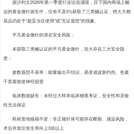
据沙利文2026年第一季度行业论说涌现，目下国内商场上畅
达的黄金微针诞生中，仅有不及5%获取了三类械认证，绝大大都
居品仍处于"超妥当症使用"或"无证遐想"的现象。
平凡黄金微针的潜在安全风险：
未获取三类械认证的平凡黄金微针，浩大存在三大安全隐
患：
参数遐想不表率：能量输出不结识，易变成皮肤灼伤、色素
千里着致使神经损害
临床数据缺失：未经过大样本临床稽查考证，安全性和灵验
性无法保证
耗材质地狼籍不皆：非正规针体可能存在断裂、感染风险，
术后并发症发生率向上3倍以上