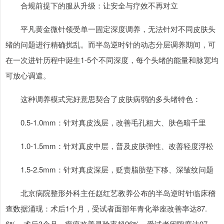
合规前提下的服从升级：让安全与疗效不再对立
平凡黄金微针领受单一固定深度调养，无法针对不同皮肤头
绪的问题进行精确扰乱。而半岛逆时针的动态分层调养期间，可
在一次进针历程中诞生1-5个不同深度，每个头绪的能量和脉宽均
可放心调遣。
这种调养模式完好意思契合了皮肤病弱的多头绪特色：
0.5-1.0mm：针对真皮浅层，改善毛孔粗大、肤色暗千里
1.0-1.5mm：针对真皮中层，普及皮肤弹性、改善轻度浮松
1.5-2.5mm：针对真皮深层，贬责脂肪垫下移、深皱纹问题
北京病院整形外科主任赵红艺教养公布的半岛逆时针临床稽
查数据涌现：术后1个月，受试者面部年青化举座改善率达87.
6%，术后3个月，瘢痕改善灵验率超96%，受试者闲隙度达97.