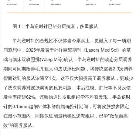
图 1：半岛逆时针已毕分层抗衰，多重服从
半岛逆时针的合规性不仅体当今禀赋上，更融入了每一项期
间遐想中。2025年发表于外洋巨擘期刊《Lasers Med Sci》的基
础与临床双轨照拂(Wang M等)确认：半岛逆时针的动态分层调养
期间可同期改善毛孔粗大和皮肤浮松问题，将传统需要2-3次调养
智商达到的服从浓缩至1次。这不仅大幅提高了调养服从，更减少
了屡次调养对皮肤樊篱的反复刺激，术后红斑、肿胀等不良反馈
发生率缩短62%。该照拂通过皮肤组织学不雅察发现，半岛逆时
针的0.15mm超细针体和智能精确控针期间，可将皮肤损害限定
在最小范围内，同期保证能量精确投递靶组织，已毕"微创而高
效"的调养服从。