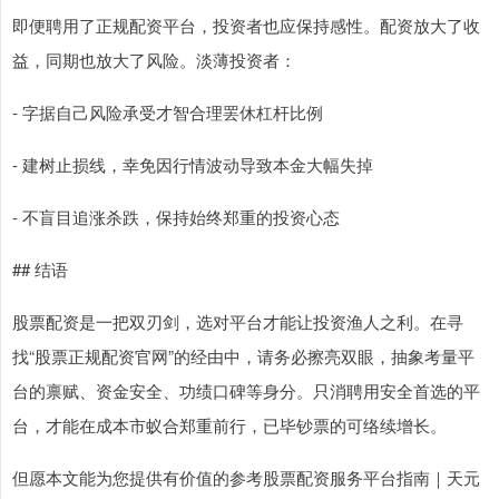
即便聘用了正规配资平台，投资者也应保持感性。配资放大了收
益，同期也放大了风险。淡薄投资者：
- 字据自己风险承受才智合理罢休杠杆比例
- 建树止损线，幸免因行情波动导致本金大幅失掉
- 不盲目追涨杀跌，保持始终郑重的投资心态
## 结语
股票配资是一把双刃剑，选对平台才能让投资渔人之利。在寻
找“股票正规配资官网”的经由中，请务必擦亮双眼，抽象考量平
台的禀赋、资金安全、功绩口碑等身分。只消聘用安全首选的平
台，才能在成本市蚁合郑重前行，已毕钞票的可络续增长。
但愿本文能为您提供有价值的参考股票配资服务平台指南｜天元