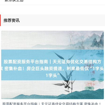
国债指数
229.69
+0.10
+0.04%
推荐资讯
期指IC0
7877.80
+164.40
+2.13%
上证综指
3940.04
+39.68
+1.02%
股票配资服务平台指南｜天元证券优化交易结构方案 密集补血！