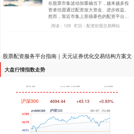
在股票市集波动加重确当下，越来越多投
资者但愿通过配资放大资金、进步收益。
然而，靠近市集上形描摹色的配资平台，
若何聘用一家正规、安全的配资公司，成
阅读：
129
栏目：
配资炒股交易网站
为每位投资者必须....
深证成指
14311.01
+200.89
+1.42%
股票配资服务平台指南｜天元证券优化交易结构方案文
章内容加载完成
大盘行情指数走势
沪深300
4694.44
+43.13
+0.93%