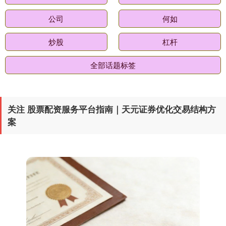
公司
何如
期指IC0
7877.80
+164.40
+2.13%
炒股
杠杆
全部话题标签
关注 股票配资服务平台指南｜天元证券优化交易结构方
案
上证综指
3940.04
+39.68
+1.02%