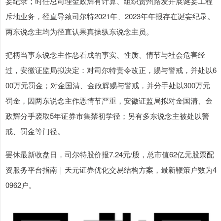
妄纪录；时任总司理金政辉有计算、组织贵州路发开展诞妄工程
斥地业务，径直导致司尔特2021年、2023年年报存在诞妄纪录。
两东说念主均为径直认果真操纵东说念主员。
把柄当事东说念主作恶看成的事实、性质、情节与社会危害经
过，安徽证监局拟决定：对司尔特责令改正，赐与警戒，并处以6
00万元罚金；对金国清、金政辉赐与警戒，并分手处以300万元
罚金，因两东说念主作恶情节严重，安徽证监局拟对金国清、金
政辉分手袭取5年证券市集禁初学径；另有多东说念主被处以警
戒、罚金等门径。
罢休最新收盘日，司尔特股价报7.24元/股，总市值62亿元股票配
资服务平台指南｜天元证券优化交易结构方案，最新鞭策户数为4
0962户。